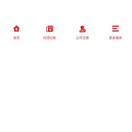
首页
代理记账
公司注册
更多服务
以上就是本站关于[国家税务总局关于落实支持小型微利企业和个体
工商户发展所得税优]的详细介绍。 如果您还有什么疑问或需求，请
【立即咨询】客服或添加VX: XXXXXX由我们的专业顾问免费为您