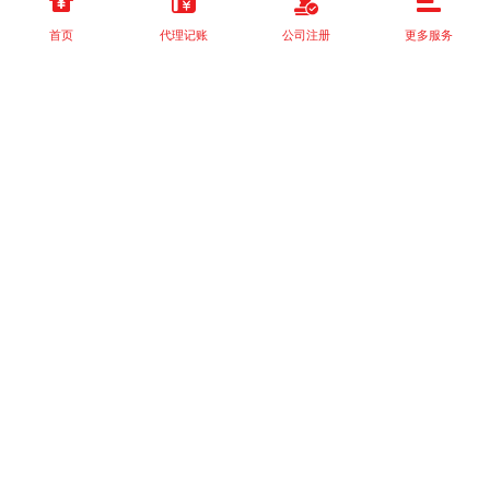
首页
代理记账
公司注册
更多服务
以上就是本站关于[个体工商户、个人独资企业和一人有限公司有什
么区别？]的详细介绍。 如果您还有什么疑问或需求，请【立即咨
询】客服或添加VX: XXXXXX由我们的专业顾问免费为您解答。
相关标签：
税收政策
成都注册公司
工商注册
商贸公司注册