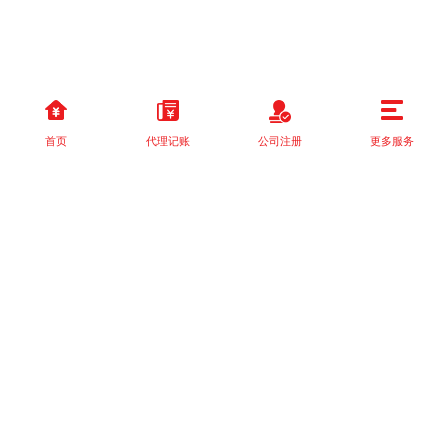
首页
代理记账
公司注册
更多服务
以上就是本站关于[国家税务总局关于落实支持小型微利企业和个体
工商户发展所得税优]的详细介绍。 如果您还有什么疑问或需求，请
【立即咨询】客服或添加VX: XXXXXX由我们的专业顾问免费为您