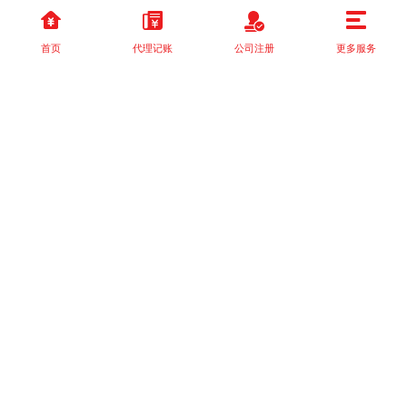
首页
代理记账
公司注册
更多服务
以上就是本站关于[互联网+ 模式下的代理记账市场变革]的详细介
绍。 如果您还有什么疑问或需求，请【立即咨询】客服或添加VX:
XXXXXX由我们的专业顾问免费为您解答。
相关标签：