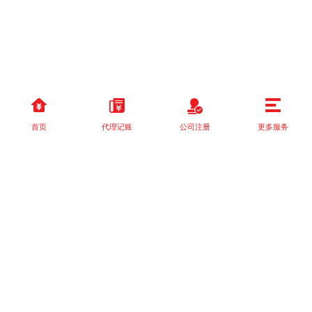
首页
代理记账
公司注册
更多服务
以上就是本站关于[信息咨询服务如何帮助企业发展？]的详细介绍。