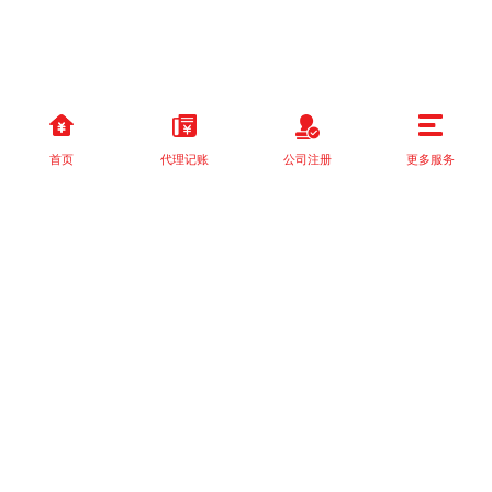
首页
代理记账
公司注册
更多服务
以上就是本站关于[关于《国家税务总局关于简并税费申报有关事项
的公告》的解读]的详细介绍。 如果您还有什么疑问或需求，请【立