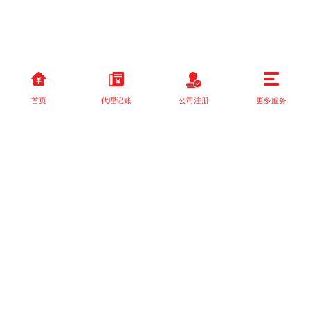
首页
代理记账
公司注册
更多服务
以上就是本站关于[关于《国家税务总局关于发布＜税务行政处罚“首
违不罚”事项清单]的详细介绍。 如果您还有什么疑问或需求，请【立